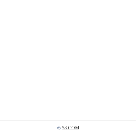
58.COM
©