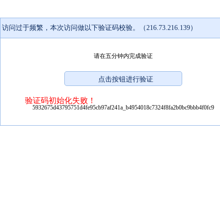
访问过于频繁，本次访问做以下验证码校验。（216.73.216.139）
请在五分钟内完成验证
验证码初始化失败！
5932675d43795751d4fe95cb97af241a_b4954018c7324f8fa2b0bc9bbb4f0fc9