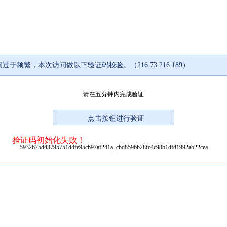
过于频繁，本次访问做以下验证码校验。（216.73.216.189）
请在五分钟内完成验证
验证码初始化失败！
5932675d43795751d4fe95cb97af241a_cbd8596b28fc4c98b1dfd1992ab22cea