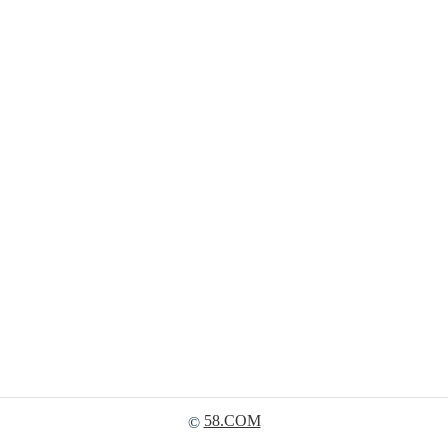
58.COM
©