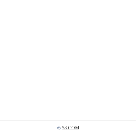
58.COM
©