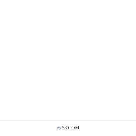
58.COM
©