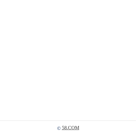
58.COM
©