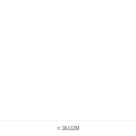
58.COM
©