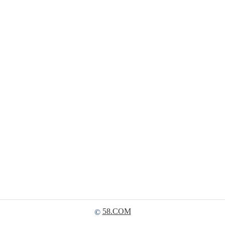
58.COM
©