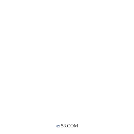
58.COM
©