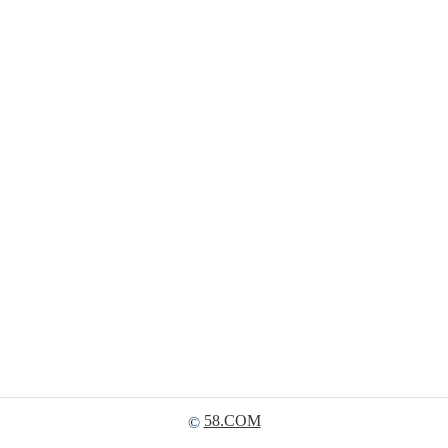
58.COM
©