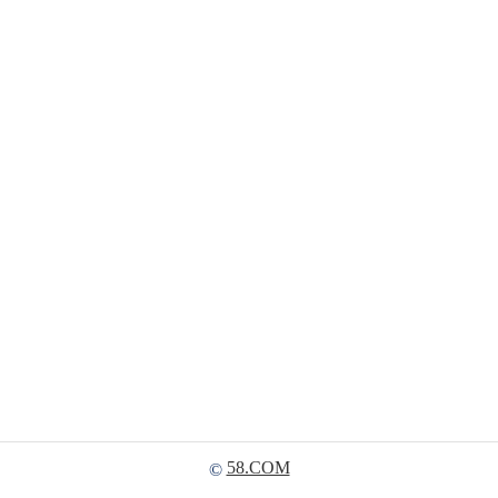
58.COM
©