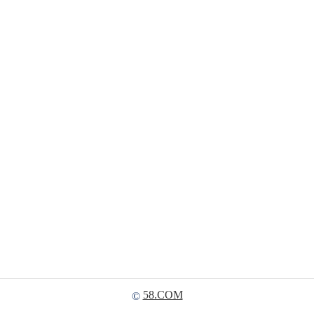
58.COM
©