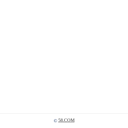
58.COM
©