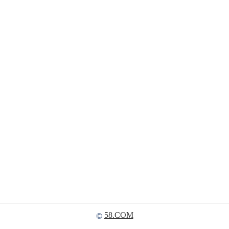
58.COM
©