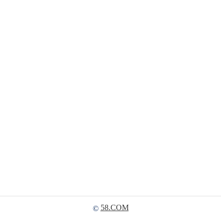
58.COM
©