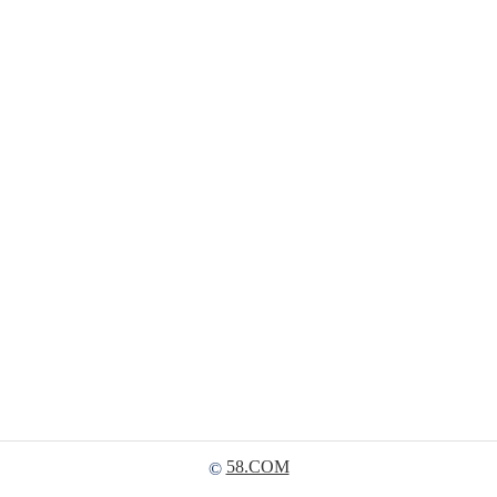
58.COM
©