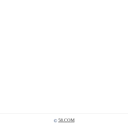
58.COM
©