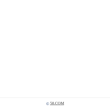
58.COM
©