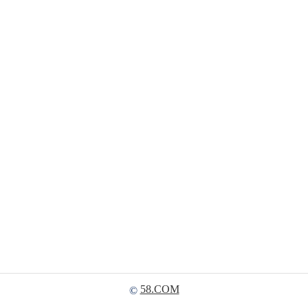
58.COM
©