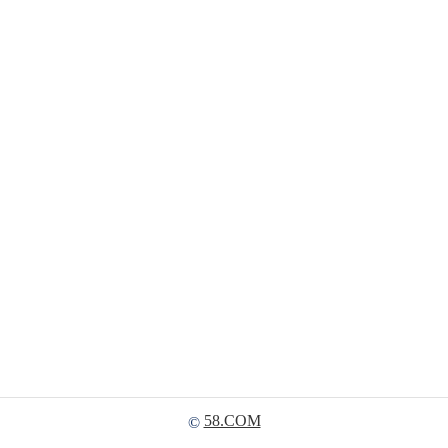
58.COM
©