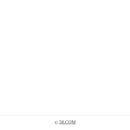
58.COM
©