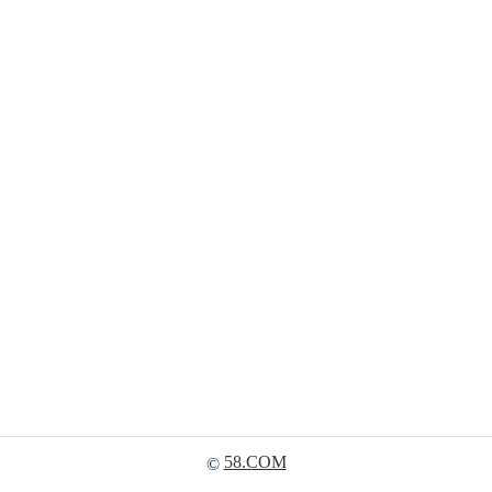
58.COM
©