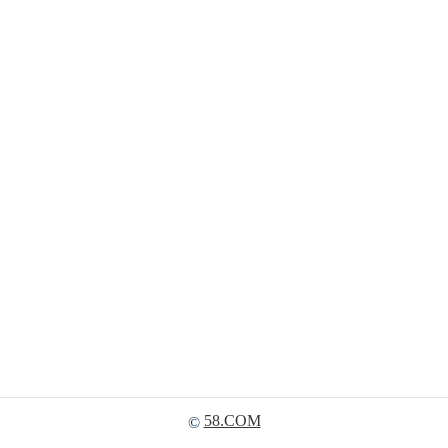
58.COM
©