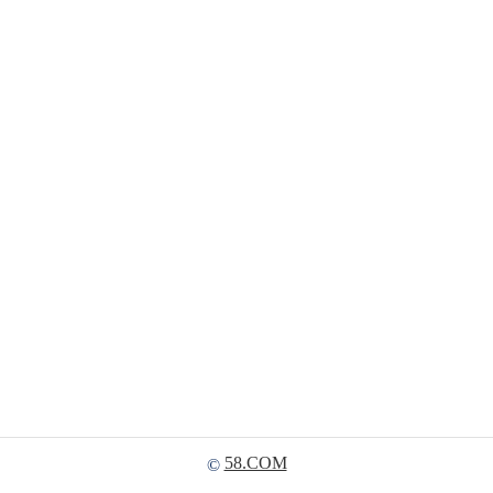
58.COM
©