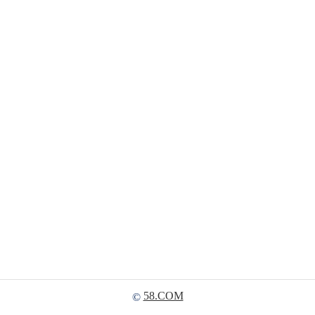
58.COM
©