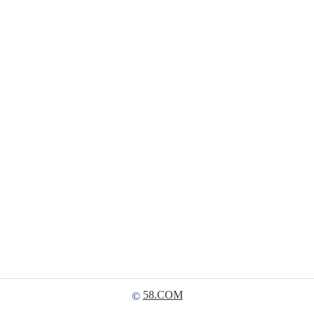
58.COM
©