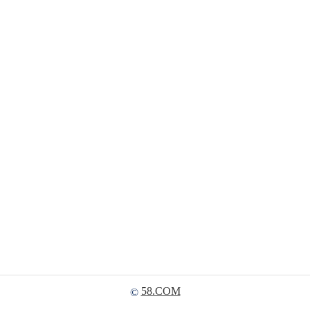
58.COM
©