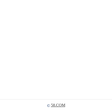
58.COM
©