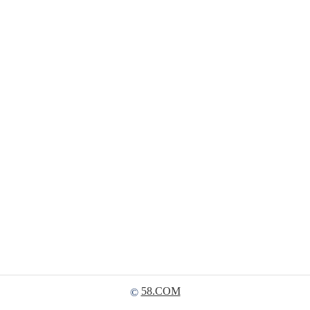
58.COM
©