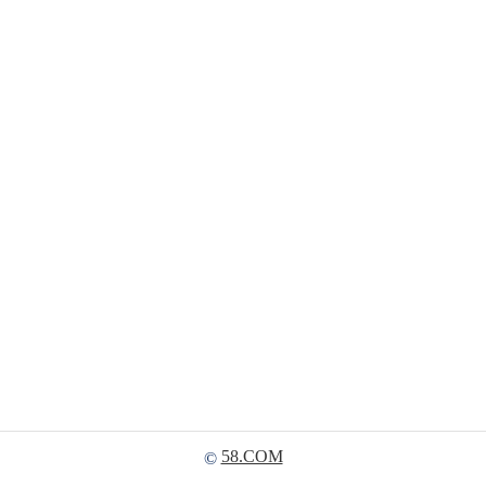
58.COM
©