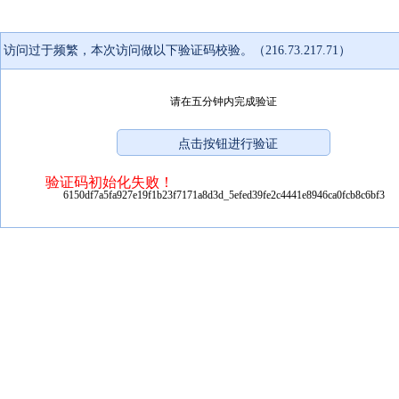
访问过于频繁，本次访问做以下验证码校验。（216.73.217.71）
请在五分钟内完成验证
验证码初始化失败！
6150df7a5fa927e19f1b23f7171a8d3d_5efed39fe2c4441e8946ca0fcb8c6bf3