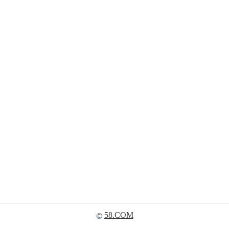
58.COM
©