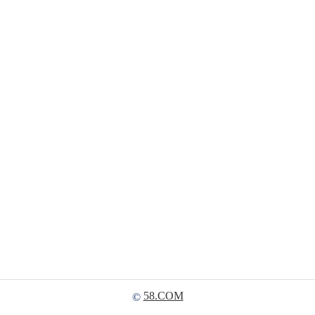
58.COM
©