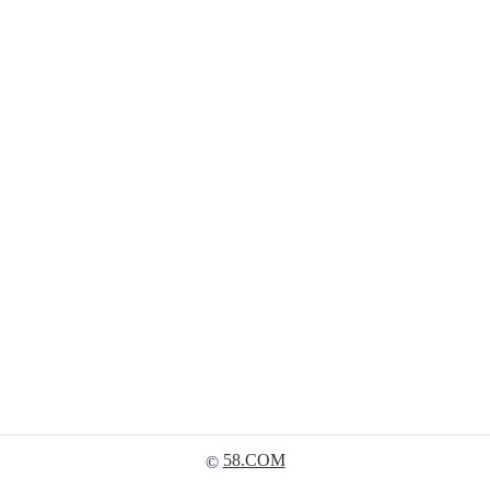
58.COM
©