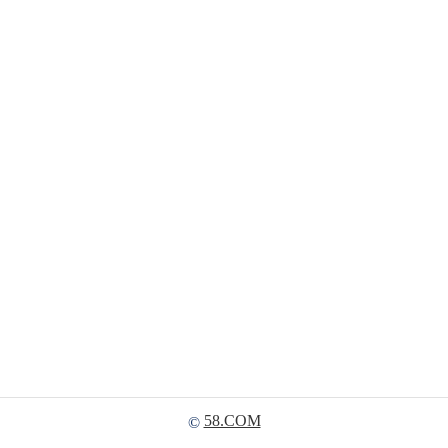
58.COM
©