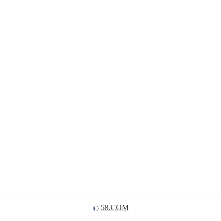
58.COM
©