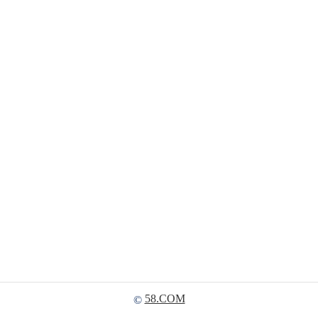
58.COM
©