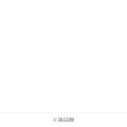
58.COM
©