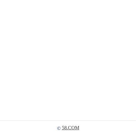
58.COM
©