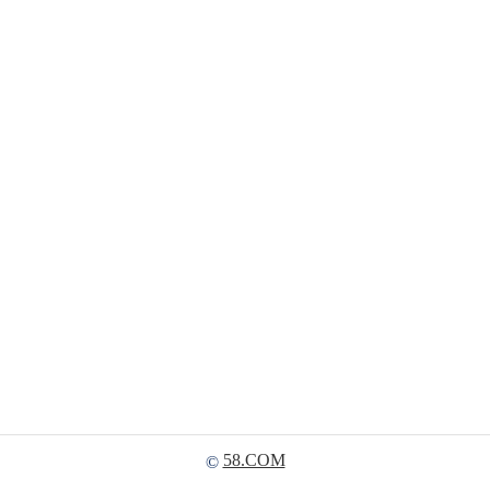
58.COM
©