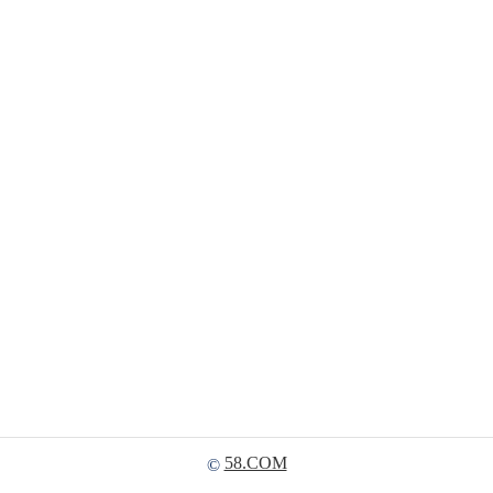
58.COM
©