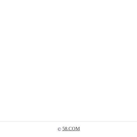
58.COM
©