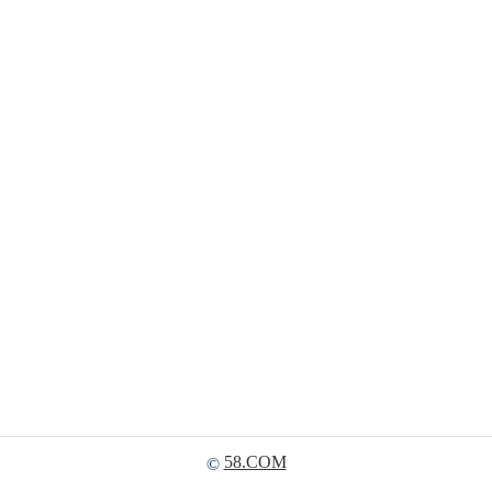
58.COM
©