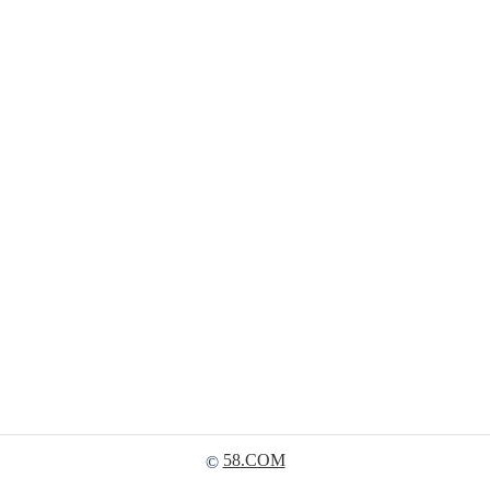
58.COM
©