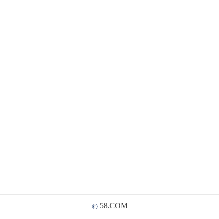
58.COM
©