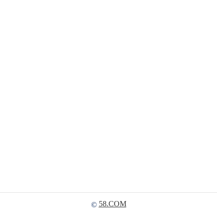
58.COM
©