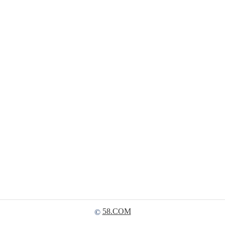
58.COM
©