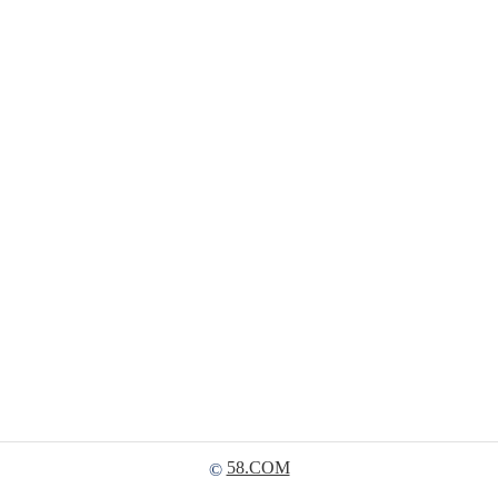
58.COM
©