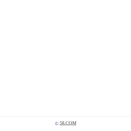
58.COM
©