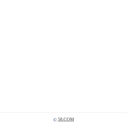
58.COM
©