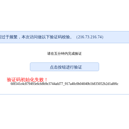
过于频繁，本次访问做以下验证码校验。（216.73.216.74）
请在五分钟内完成验证
验证码初始化失败！
6f8541e4c879493e6cb8b9e3744afd77_917a40c0b04040b1b835052b2d1a8f6c